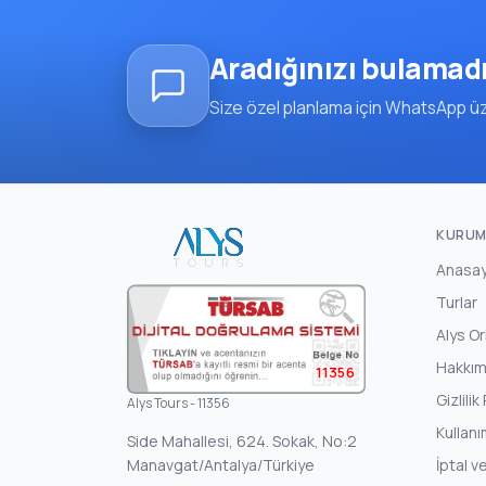
Aradığınızı bulamad
Size özel planlama için WhatsApp üze
KURUM
Anasa
Turlar
Alys Or
Hakkım
11356
Gizlilik
Alys Tours - 11356
Kullanı
Side Mahallesi, 624. Sokak, No:2
Manavgat/Antalya/Türkiye
İptal v