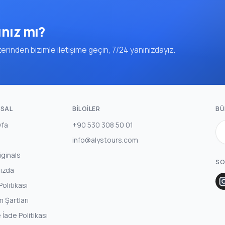
ınız mı?
rinden bizimle iletişime geçin, 7/24 yanınızdayız.
SAL
BILGILER
BÜ
yfa
+90 530 308 50 01
info@alystours.com
iginals
SO
ızda
 Politikası
m Şartları
e İade Politikası