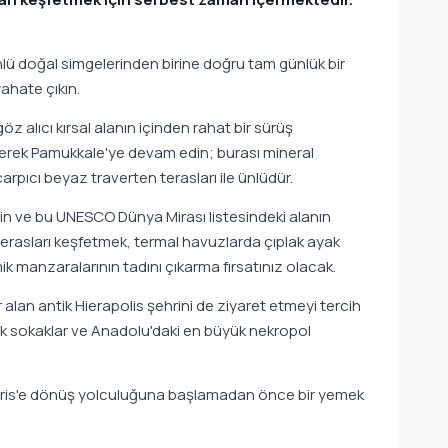
ünlü doğal simgelerinden birine doğru tam günlük bir
ahate çıkın.
göz alıcı kırsal alanın içinden rahat bir sürüş
rerek Pamukkale'ye devam edin; burası mineral
pıcı beyaz traverten terasları ile ünlüdür.
irin ve bu UNESCO Dünya Mirası listesindeki alanın
 terasları keşfetmek, termal havuzlarda çıplak ayak
manzaralarının tadını çıkarma fırsatınız olacak.
 alan antik Hierapolis şehrini de ziyaret etmeyi tercih
 antik sokaklar ve Anadolu'daki en büyük nekropol
maris'e dönüş yolculuğuna başlamadan önce bir yemek