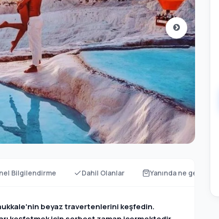
el Bilgilendirme
Dahil Olanlar
Yanında ne getirmel
ukkale'nin beyaz travertenlerini keşfedin.
sları keşfetmek için serbest zaman içermektedir.