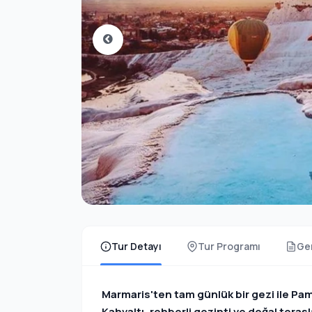
Tur Detayı
Tur Programı
Gen
Marmaris'ten tam günlük bir gezi ile Pam
Kahvaltı, rehberli gezinti ve doğal tera