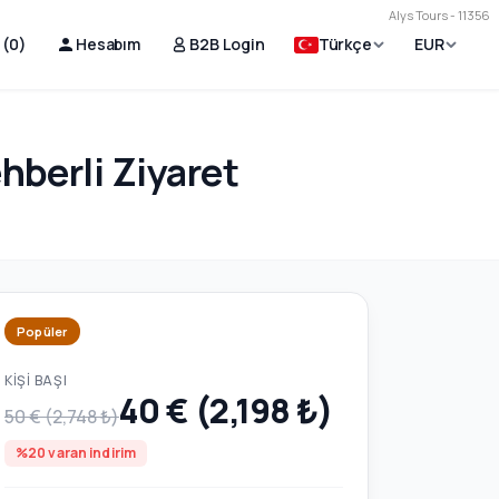
Alys Tours - 11356
 (
0
)
Hesabım
B2B Login
Türkçe
EUR
hberli Ziyaret
Popüler
KIŞI BAŞI
40 € (2,198 ₺)
50 € (2,748 ₺)
%20 varan indirim