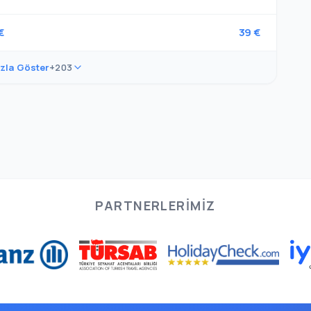
€
39 €
zla Göster
+203
PARTNERLERIMIZ