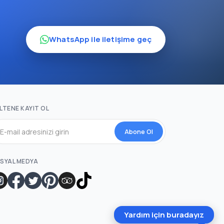
WhatsApp ile iletişime geç
LTENE KAYIT OL
Abone Ol
SYAL MEDYA
Yardım için buradayız