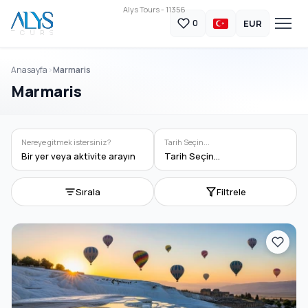
Alys Tours - 11356
EUR
0
Anasayfa
Marmaris
Marmaris
Nereye gitmek istersiniz?
Tarih Seçin...
Bir yer veya aktivite arayın
Tarih Seçin...
Sırala
Filtrele