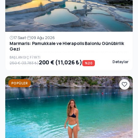
17 Saat
09 Ağu 2026
Marmaris: Pamukkale ve Hierapolis Balonlu Günübirlik
Gezi
BAŞLANGIÇ FIYATI
200 € (11,026 ₺)
Detaylar
250 € (13,783 ₺)
%20
POPÜLER