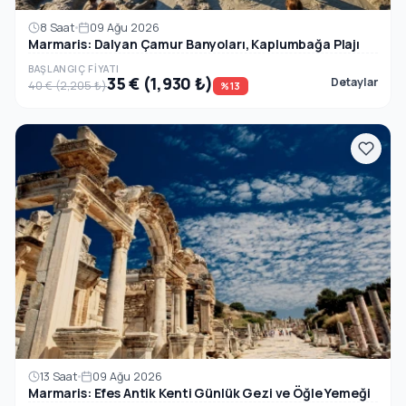
8 Saat
09 Ağu 2026
Marmaris: Dalyan Çamur Banyoları, Kaplumbağa Plajı
BAŞLANGIÇ FIYATI
35 € (1,930 ₺)
Detaylar
40 € (2,205 ₺)
%13
13 Saat
09 Ağu 2026
Marmaris: Efes Antik Kenti Günlük Gezi ve Öğle Yemeği