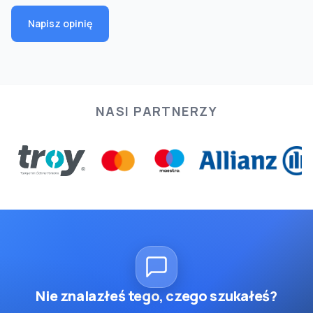
Napisz opinię
NASI PARTNERZY
Nie znalazłeś tego, czego szukałeś?