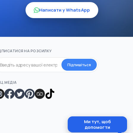
Написати у WhatsApp
ДПИСАТИСЯ НА РОЗСИЛКУ
Підпишіться
Ц.МЕДІА
Ми тут, щоб
допомогти