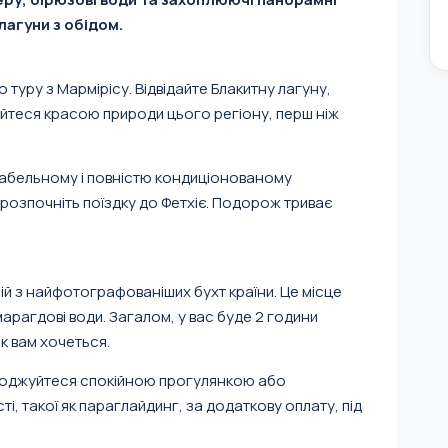
лагуни з обідом.
 туру з Мармірісу. Відвідайте Блакитну лагуну,
йтеся красою природи цього регіону, перш ніж
табельному і повністю кондиціонованому
а розпочніть поїздку до Фетхіє. Подорож триває
дній з найфотографованіших бухт країни. Це місце
смарагдові води. Загалом, у вас буде 2 години
як вам хочеться.
олоджуйтеся спокійною прогулянкою або
і, такої як параглайдинг, за додаткову оплату, під