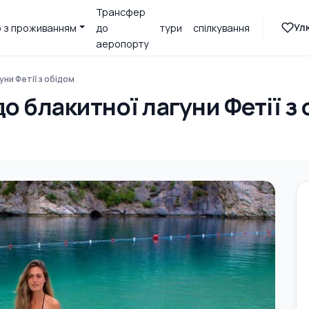
Трансфер
Ул
 з проживанням
до
тури
спілкування
аеропорту
уни Фетії з обідом
о блакитної лагуни Фетії з