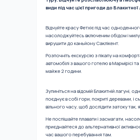
види під час цієї пригоди до Блакитної 
Відчуйте красу Фетхіє під час одноденного
насолоджуйтесь включеним обідом і милу
вирушити до каньйону Саклікент.
Розпочніть екскурсію з пікапу на комфор
автомобілі з вашого готелю в Мармірісі т
майже 2 години.
Зупиніться на відомій Блакитній лагуні, о
поєднує в собі гори, покриті деревами, і 
вільного часу, щоб дослідити затоку так, 
Не поспішайте плавати і засмагати, нас
приєднайтеся до альтернативної активност
час вашого перебування там.