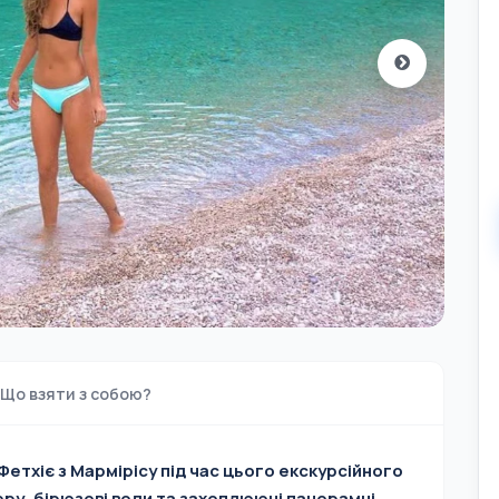
Що взяти з собою?
етхіє з Мармірісу під час цього екскурсійного
ру, бірюзові води та захоплюючі панорамні