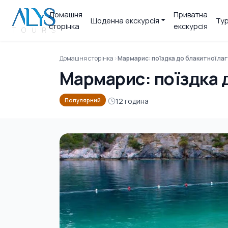
Домашня
Приватна
Щоденна екскурсія
Тур
сторінка
екскурсія
Домашня сторінка
Мармарис: поїздка до блакитної лаг
Мармарис: поїздка д
12 година
Популярний