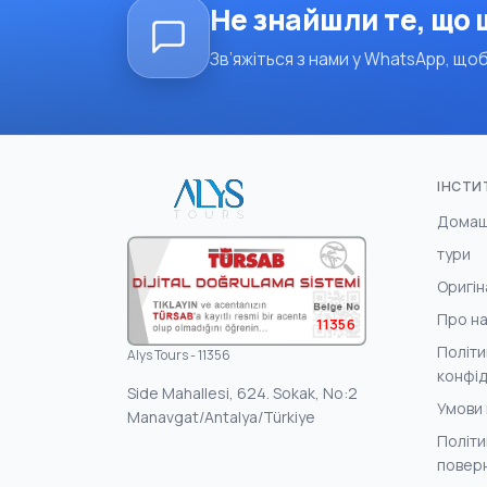
Не знайшли те, що
Зв’яжіться з нами у WhatsApp, щоб
ІНСТИ
Домаш
тури
Оригін
Про н
11356
Політи
Alys Tours - 11356
конфід
Side Mahallesi, 624. Sokak, No:2
Умови
Manavgat/Antalya/Türkiye
Політи
поверн