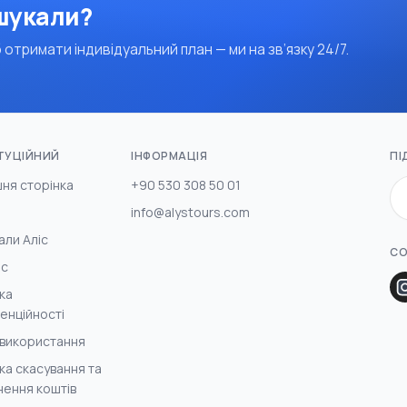
 шукали?
 отримати індивідуальний план — ми на зв’язку 24/7.
ТУЦІЙНИЙ
ІНФОРМАЦІЯ
ПІ
ня сторінка
+90 530 308 50 01
info@alystours.com
али Аліс
СО
ас
ка
енційності
 використання
ка скасування та
ення коштів