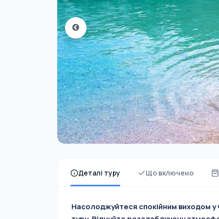
Деталі туру
Що включено
Насолоджуйтеся спокійним виходом у Ф
туру. Відчуйте розслаблюючу атмосфе