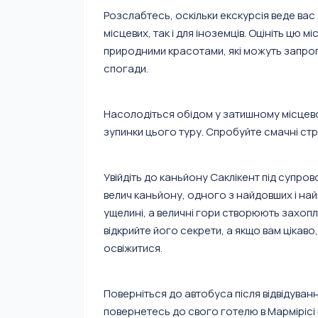
Розслабтесь, оскільки екскурсія веде вас 
місцевих, так і для іноземців. Оцініть цю 
природними красотами, які можуть запроп
спогади.
Насолодіться обідом у затишному місцево
зупинки цього туру. Спробуйте смачні ст
Увійдіть до каньйону Саклікент під супров
велич каньйону, одного з найдовших і на
ущелині, а величні гори створюють захо
відкрийте його секрети, а якщо вам цікаво
освіжитися.
Поверніться до автобуса після відвідуванн
повернетесь до свого готелю в Мармірісі в