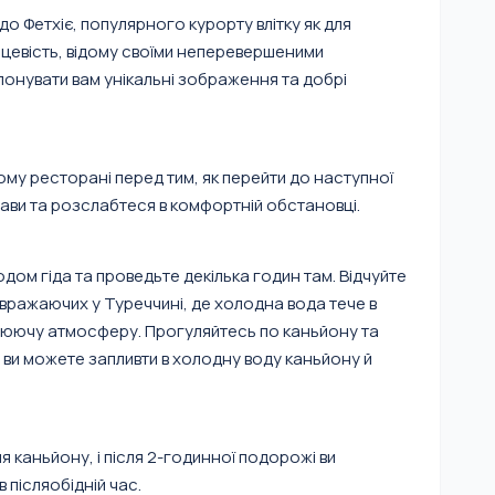
до Фетхіє, популярного курорту влітку як для
місцевість, відому своїми неперевершеними
онувати вам унікальні зображення та добрі
му ресторані перед тим, як перейти до наступної
рави та розслабтеся в комфортній обстановці.
одом гіда та проведьте декілька годин там. Відчуйте
йвражаючих у Туреччині, де холодна вода тече в
плюючу атмосферу. Прогуляйтесь по каньйону та
, ви можете запливти в холодну воду каньйону й
я каньйону, і після 2-годинної подорожі ви
 післяобідній час.