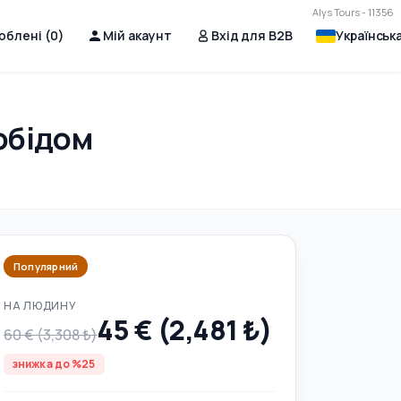
Alys Tours - 11356
юблені (
0
)
Мій акаунт
Вхід для B2B
Українськ
 обідом
Популярний
НА ЛЮДИНУ
45 € (2,481 ₺)
60 € (3,308 ₺)
знижка до %25