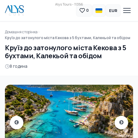
Alys Tours - 11356
EUR
0
Домашня сторінка
Круїз до затонулого міста Кекова з 5 бухтами, Калекьой та обідом
Круїз до затонулого міста Кекова з 5
бухтами, Калекьой та обідом
8 година