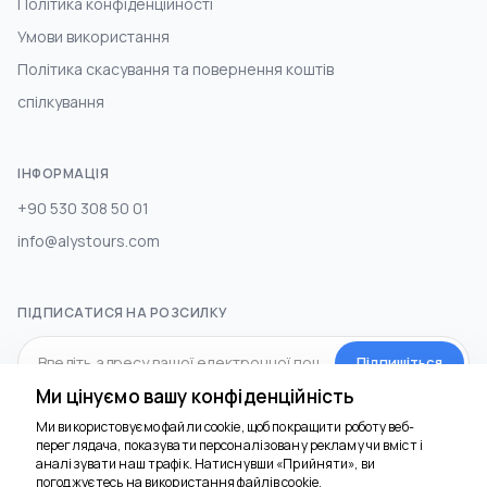
Політика конфіденційності
Умови використання
Політика скасування та повернення коштів
спілкування
ІНФОРМАЦІЯ
+90 530 308 50 01
info@alystours.com
ПІДПИСАТИСЯ НА РОЗСИЛКУ
Підпишіться
Ми цінуємо вашу конфіденційність
Ми використовуємо файли cookie, щоб покращити роботу веб-
СОЦ.МЕДІА
переглядача, показувати персоналізовану рекламу чи вміст і
Ми тут, щоб
аналізувати наш трафік. Натиснувши «Прийняти», ви
допомогти
погоджуєтесь на використання файлів cookie.