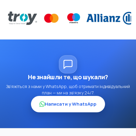
Не знайшли те, що шукали?
Зв’яжіться з нами у WhatsApp, щоб отримати індивідуальний
план — ми на зв’язку 24/7.
Написати у WhatsApp