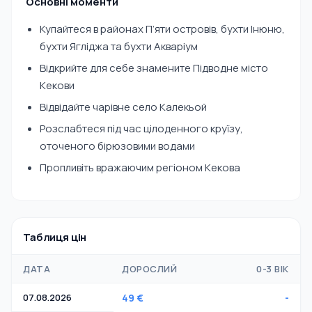
Основні моменти
Купайтеся в районах П’яти островів, бухти Інюню,
бухти Ягліджа та бухти Акваріум
Відкрийте для себе знамените Підводне місто
Кекови
Відвідайте чарівне село Калекьой
Розслабтеся під час цілоденного круїзу,
оточеного бірюзовими водами
Пропливіть вражаючим регіоном Кекова
Таблиця цін
ДАТА
ДОРОСЛИЙ
0-3 ВІК
07.08.2026
49 €
-