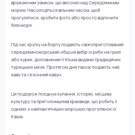
вражаючим замком, що височіє над Середземним
морем. Насолодіться вільним часом, щоб
прогулятися, зробити фото або просто відпочити
біля моря.
Під час круїзу на борту подають свіжоприготований
середземноморський обід на вибір із риби на грилі
або курки, доповнений п’ятьма видами традиційних
турецьких мезе. Протягом дня також подають чай,
каву та сезонний кавун.
Ця подорож поєднує купання, історію, місцеву
культуру та приголомшливі краєвиди, що робить її
однією з найпам’ятніших морських прогулянок із
Каша.