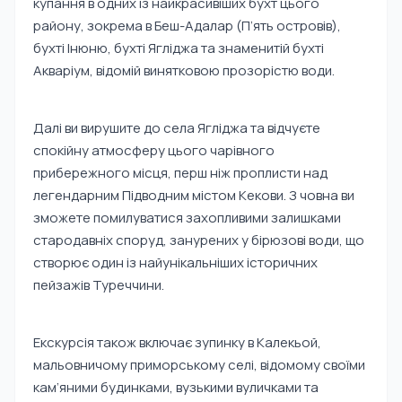
купання в одних із найкрасивіших бухт цього
району, зокрема в Беш-Адалар (П’ять островів),
бухті Інюню, бухті Ягліджа та знаменитій бухті
Акваріум, відомій винятковою прозорістю води.
Далі ви вирушите до села Ягліджа та відчуєте
спокійну атмосферу цього чарівного
прибережного місця, перш ніж проплисти над
легендарним Підводним містом Кекови. З човна ви
зможете помилуватися захопливими залишками
стародавніх споруд, занурених у бірюзові води, що
створює один із найунікальніших історичних
пейзажів Туреччини.
Екскурсія також включає зупинку в Калекьой,
мальовничому приморському селі, відомому своїми
кам’яними будинками, вузькими вуличками та