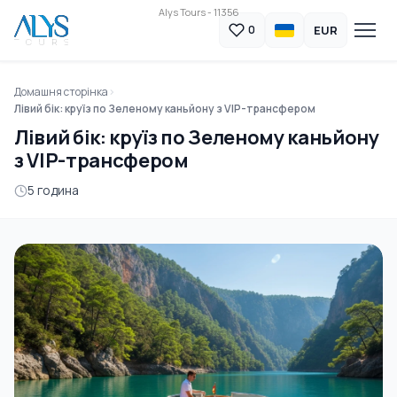
Alys Tours - 11356
EUR
0
Домашня сторінка
Лівий бік: круїз по Зеленому каньйону з VIP-трансфером
Лівий бік: круїз по Зеленому каньйону
з VIP-трансфером
5 година