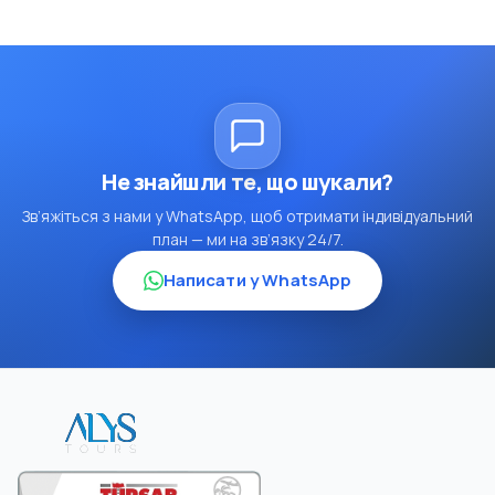
Не знайшли те, що шукали?
Зв’яжіться з нами у WhatsApp, щоб отримати індивідуальний
план — ми на зв’язку 24/7.
Написати у WhatsApp