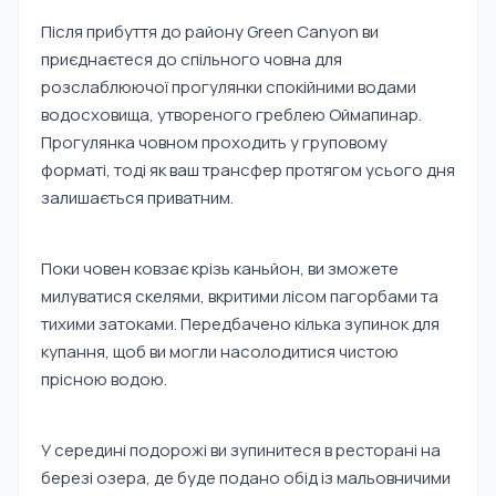
Після прибуття до району Green Canyon ви
приєднаєтеся до спільного човна для
розслаблюючої прогулянки спокійними водами
водосховища, утвореного греблею Оймапинар.
Прогулянка човном проходить у груповому
форматі, тоді як ваш трансфер протягом усього дня
залишається приватним.
Поки човен ковзає крізь каньйон, ви зможете
милуватися скелями, вкритими лісом пагорбами та
тихими затоками. Передбачено кілька зупинок для
купання, щоб ви могли насолодитися чистою
прісною водою.
У середині подорожі ви зупинитеся в ресторані на
березі озера, де буде подано обід із мальовничими