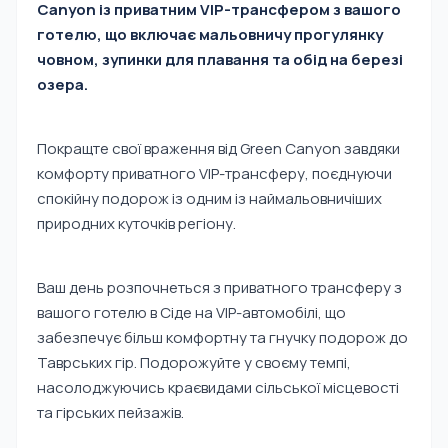
Canyon із приватним VIP-трансфером з вашого
готелю, що включає мальовничу прогулянку
човном, зупинки для плавання та обід на березі
озера.
Покращте свої враження від Green Canyon завдяки
комфорту приватного VIP-трансферу, поєднуючи
спокійну подорож із одним із наймальовничіших
природних куточків регіону.
Ваш день розпочнеться з приватного трансферу з
вашого готелю в Сіде на VIP-автомобілі, що
забезпечує більш комфортну та гнучку подорож до
Таврських гір. Подорожуйте у своєму темпі,
насолоджуючись краєвидами сільської місцевості
та гірських пейзажів.