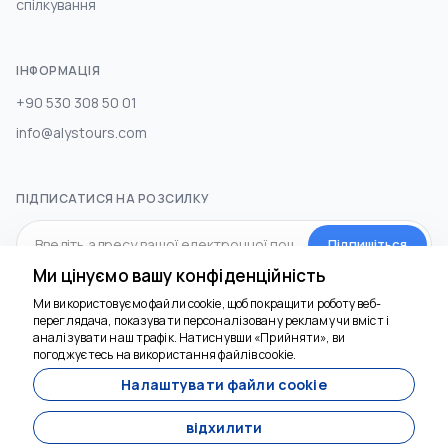
спілкування
ІНФОРМАЦІЯ
+90 530 308 50 01
info@alystours.com
ПІДПИСАТИСЯ НА РОЗСИЛКУ
Підпишіться
Ми цінуємо вашу конфіденційність
Ми використовуємо файли cookie, щоб покращити роботу веб-
СОЦ.МЕДІА
переглядача, показувати персоналізовану рекламу чи вміст і
Ми тут, щоб
аналізувати наш трафік. Натиснувши «Прийняти», ви
допомогти
погоджуєтесь на використання файлів cookie.
Налаштувати файли cookie
відхилити